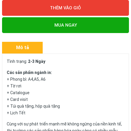
THÊM VÀO GIỎ
MUA NGAY
Mô tả
Tình trạng:
2-3 Ngày
Các sản phẩm ngành in:
+ Phong bì: A4,A5, A6
+ Tờ rơi
+ Catalogue
+ Card visit
+ Túi quà tặng, hộp quà tặng
+ Lịch Tết
Cùng với sự phát triển mạnh mẽ không ngừng của nền kinh tế,
thị trường các sản phẩm hàng hóa ngày càng có nhiều mẫu