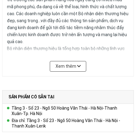
mã phong phú, đa dạng cả về thể loại, hình thức và chất lượng
cao. Các doanh nghiệp luôn cần một Bộ nhận diện thương hiệu
đẹp, sang trọng...với đầy đủ các thông tin sản phẩm, dịch vụ
đang kinh doanh để gửi tới đối tác tiềm năng nhằm thúc đẩy
chiến lược kinh doanh được trở nên ấn tượng và mang lại hiệu
quả cao.
Bộ nhận diện thương hiệu là tổng hợp toàn bộ những lính vực
kinh doanh của doanh nghiệp được giới thiệu và trình bày một
cách đầy đủ những thông tin, chi tiết của từng sản phẩm và
Xem thêm
dịch vụ kinh doanh theo một cách có cấu trúc, nhất quán và
hiện đại giúp cho Đối tấc dễ tìm hiểu và năm bắt được thông
tin của Quý doanh nghiệp đem lại hiệu quả cao và sự hài lòng
vể chiến lước Pr của Quý doanh nghiệp
SẢN PHẨM CÓ SẴN TẠI
Là một trong những đơn vị thiết kế in ấn chuyên nghiệp tại Hà
Nội, đội ngũ nhân viên giàu kinh nghiệm, sáng tạo, nhiệt tình.
Tầng 3 - Số 23 - Ngõ 50 Hoàng Văn Thái - Hà Nội-Thanh
Chúng tôi sẽ tư vấn cho bạn những mẫu thiết kế đẹp và ấn
Xuân-Tp. Hà Nội
tượng nhất, đảm bảo yếu tố khoa học nhằm tiết kiệm chi phí,
Địa chỉ: Tầng 3 - Số 23 - Ngõ 50 Hoàng Văn Thái - Hà Nội -
thời gian và mang đến sản phẩm đẹp nhất cùng chất lượng
Thanh Xuân-Lerik
cao.