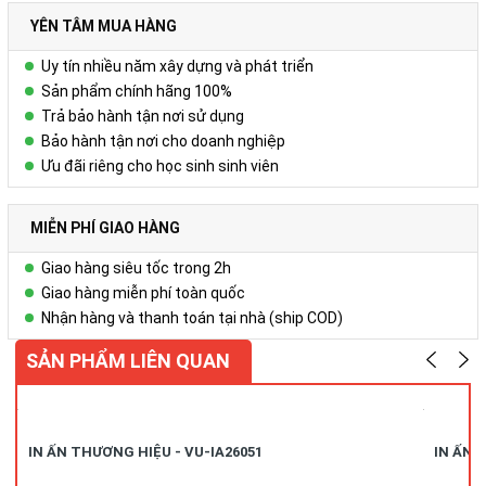
Với thông điệp “ Chất lượng thể hiện đẳng cấp…” – Hãy để
YÊN TÂM MUA HÀNG
Công ty Cổ Phần Vy Uyêngiúp Quý khách hàng cảm nhận sự
độc đáo, khác biệt nhưng cũng không kém phần tinh tế, sang
Uy tín nhiều năm xây dựng và phát triển
trọng và đẳng cấp Thông qua sản phẩm Sổ bìa da – Bộ quà
Sản phẩm chính hãng 100%
tặng cao cấp!
Trả bảo hành tận nơi sử dụng
Bảo hành tận nơi cho doanh nghiệp
Ưu đãi riêng cho học sinh sinh viên
Để biết thêm chi tiết, xin liên hệ:
Công ty Cổ phần Vy Uyên
MIỄN PHÍ GIAO HÀNG
DC: Số 23, ngõ 50 Hoàng Văn Thái, Khương Mai, Thanh Xuân, Hà
Giao hàng siêu tốc trong 2h
Nội
Giao hàng miễn phí toàn quốc
Nhận hàng và thanh toán tại nhà (ship COD)
Hotline/zalo:
0978.552.388 ( Ms Uyên)
SẢN PHẨM LIÊN QUAN
IN ẤN THƯƠNG HIỆU - VU-IA26051
IN ẤN 