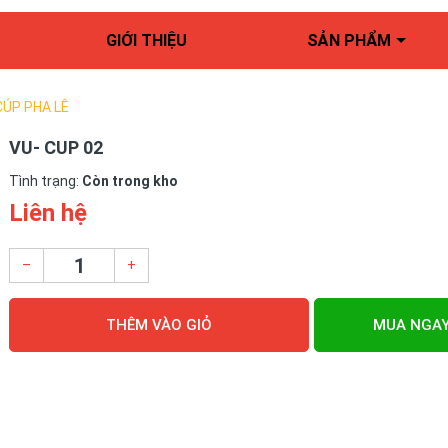
GIỚI THIỆU
SẢN PHẨM
CÚP PHA LÊ
VU- CUP 02
Tình trạng:
Còn trong kho
Liên hệ
–
+
THÊM VÀO GIỎ
MUA NGA