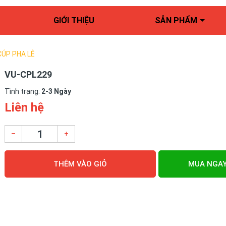
GIỚI THIỆU
SẢN PHẨM
CÚP PHA LÊ
VU-CPL229
Tình trạng:
2-3 Ngày
Liên hệ
–
+
THÊM VÀO GIỎ
MUA NGA