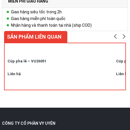
MIỄN PHÍ GIAO HÀNG
Giao hàng siêu tốc trong 2h
Giao hàng miễn phí toàn quốc
Nhận hàng và thanh toán tại nhà (ship COD)
SẢN PHẨM LIÊN QUAN
Cúp pha lê – VU26051
Cúp pha
Liên hệ
Liên hệ
CÔNG TY CỔ PHẦN VY UYÊN