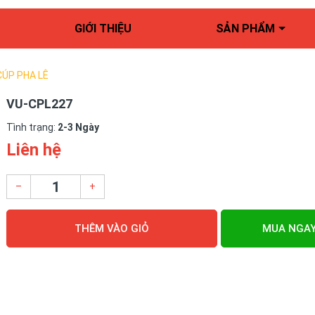
GIỚI THIỆU
SẢN PHẨM
CÚP PHA LÊ
VU-CPL227
Tình trạng:
2-3 Ngày
Liên hệ
–
+
THÊM VÀO GIỎ
MUA NGA