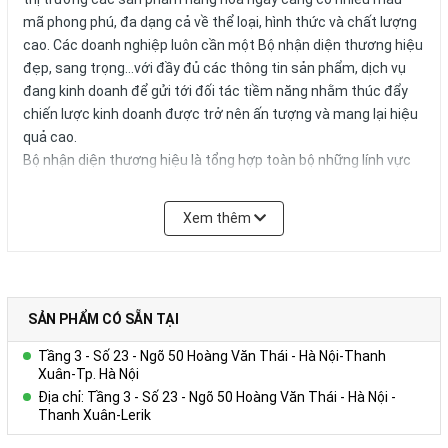
mã phong phú, đa dạng cả về thể loại, hình thức và chất lượng
cao. Các doanh nghiệp luôn cần một Bộ nhận diện thương hiệu
đẹp, sang trọng...với đầy đủ các thông tin sản phẩm, dịch vụ
đang kinh doanh để gửi tới đối tác tiềm năng nhằm thúc đẩy
chiến lược kinh doanh được trở nên ấn tượng và mang lại hiệu
quả cao.
Bộ nhận diện thương hiệu là tổng hợp toàn bộ những lính vực
kinh doanh của doanh nghiệp được giới thiệu và trình bày một
cách đầy đủ những thông tin, chi tiết của từng sản phẩm và
Xem thêm
dịch vụ kinh doanh theo một cách có cấu trúc, nhất quán và
hiện đại giúp cho Đối tấc dễ tìm hiểu và năm bắt được thông
tin của Quý doanh nghiệp đem lại hiệu quả cao và sự hài lòng
vể chiến lước Pr của Quý doanh nghiệp
SẢN PHẨM CÓ SẴN TẠI
Là một trong những đơn vị thiết kế in ấn chuyên nghiệp tại Hà
Nội, đội ngũ nhân viên giàu kinh nghiệm, sáng tạo, nhiệt tình.
Tầng 3 - Số 23 - Ngõ 50 Hoàng Văn Thái - Hà Nội-Thanh
Chúng tôi sẽ tư vấn cho bạn những mẫu thiết kế đẹp và ấn
Xuân-Tp. Hà Nội
tượng nhất, đảm bảo yếu tố khoa học nhằm tiết kiệm chi phí,
Địa chỉ: Tầng 3 - Số 23 - Ngõ 50 Hoàng Văn Thái - Hà Nội -
thời gian và mang đến sản phẩm đẹp nhất cùng chất lượng
Thanh Xuân-Lerik
cao.