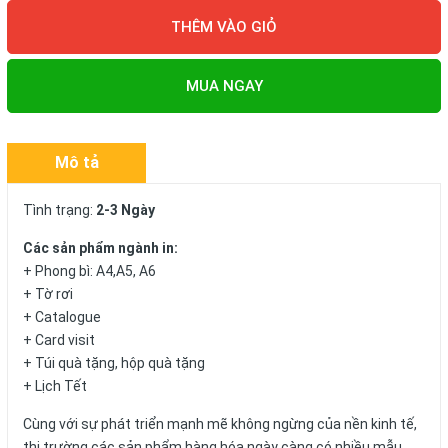
THÊM VÀO GIỎ
MUA NGAY
Mô tả
Tình trạng:
2-3 Ngày
Các sản phẩm ngành in:
+ Phong bì: A4,A5, A6
+ Tờ rơi
+ Catalogue
+ Card visit
+ Túi quà tặng, hộp quà tặng
+ Lịch Tết
Cùng với sự phát triển mạnh mẽ không ngừng của nền kinh tế,
thị trường các sản phẩm hàng hóa ngày càng có nhiều mẫu