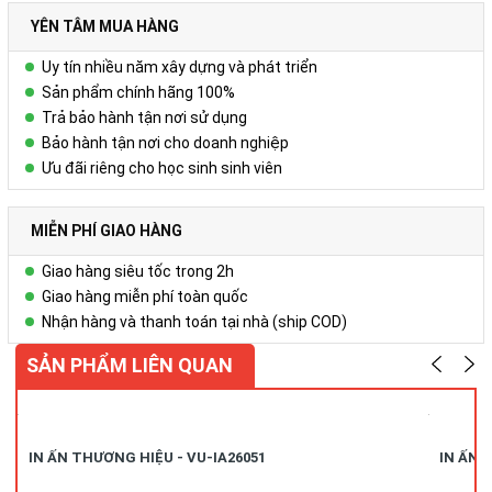
Với thông điệp “ Chất lượng thể hiện đẳng cấp…” – Hãy để
YÊN TÂM MUA HÀNG
Công ty Cổ Phần Vy Uyêngiúp Quý khách hàng cảm nhận sự
độc đáo, khác biệt nhưng cũng không kém phần tinh tế, sang
Uy tín nhiều năm xây dựng và phát triển
trọng và đẳng cấp Thông qua sản phẩm Sổ bìa da – Bộ quà
Sản phẩm chính hãng 100%
tặng cao cấp!
Trả bảo hành tận nơi sử dụng
Bảo hành tận nơi cho doanh nghiệp
Ưu đãi riêng cho học sinh sinh viên
Để biết thêm chi tiết, xin liên hệ:
Công ty Cổ phần Vy Uyên
MIỄN PHÍ GIAO HÀNG
DC: Số 23, ngõ 50 Hoàng Văn Thái, Khương Mai, Thanh Xuân, Hà
Giao hàng siêu tốc trong 2h
Nội
Giao hàng miễn phí toàn quốc
Nhận hàng và thanh toán tại nhà (ship COD)
Hotline/zalo:
0978.552.388 ( Ms Uyên)
SẢN PHẨM LIÊN QUAN
IN ẤN THƯƠNG HIỆU - VU-IA26051
IN ẤN 