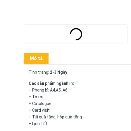
Mô tả
Tình trạng:
2-3 Ngày
Các sản phẩm ngành in:
+ Phong bì: A4,A5, A6
+ Tờ rơi
+ Catalogue
+ Card visit
+ Túi quà tặng, hộp quà tặng
+ Lịch Tết