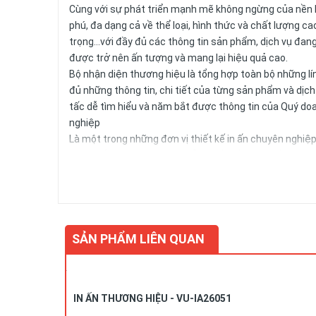
Cùng với sự phát triển mạnh mẽ không ngừng của nền 
phú, đa dạng cả về thể loại, hình thức và chất lượng 
trọng...với đầy đủ các thông tin sản phẩm, dịch vụ đan
được trở nên ấn tượng và mang lại hiệu quả cao.
Bộ nhận diện thương hiệu là tổng hợp toàn bộ những lí
đủ những thông tin, chi tiết của từng sản phẩm và dịch
tấc dễ tìm hiểu và năm bắt được thông tin của Quý doa
nghiệp
Là một trong những đơn vị thiết kế in ấn chuyên nghiệp 
sẽ tư vấn cho bạn những mẫu thiết kế đẹp và ấn tượng 
sản phẩm đẹp nhất cùng chất lượng cao.
Với thông điệp “ Chất lượng thể hiện đẳng cấp…” – H
biệt nhưng cũng không kém phần tinh tế, sang trọng v
SẢN PHẨM LIÊN QUAN
Để biết thêm chi tiết, xin liên hệ:
Công ty Cổ phần Vy Uyên
IN ẤN THƯƠNG HIỆU - VU-IA26051
DC: Số 23, ngõ 50 Hoàng Văn Thái, Khương Mai, Thanh 