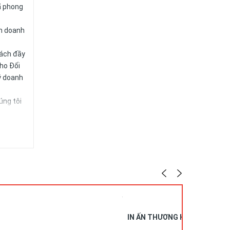
ã phong
nh doanh
cách đầy
cho Đối
ý doanh
úng tôi
ang đến
o, khác
IN ẤN THƯƠNG HIỆU - VU-IA2