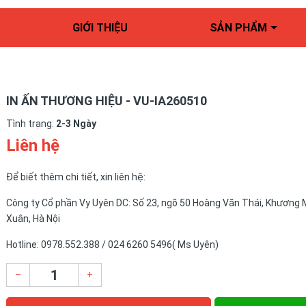
GIỚI THIỆU
SẢN PHẨM
IN ẤN THƯƠNG HIỆU - VU-IA260510
Tình trạng:
2-3 Ngày
Liên hệ
Để biết thêm chi tiết, xin liên hệ:
Công ty Cổ phần Vy Uyên DC: Số 23, ngõ 50 Hoàng Văn Thái, Khương 
Xuân, Hà Nội
Hotline: 0978.552.388 / 024 6260 5496( Ms Uyên)
–
+