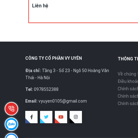
Hotline/zalo:
0978.552.388 ( Ms Uyên)
Liên hệ
CÔNG TY CỔ PHẦN VY UYÊN
THÔNG T
Địa chỉ:
Tầng 3 - Số 23 - Ngõ 50 Hoàng Văn
Về chúng 
Thái - Hà Nội
Điều khoản
Chính sác
Tel:
0978552388
Chính sác
Email:
vyuyen0105@gmail.com
Chính sác