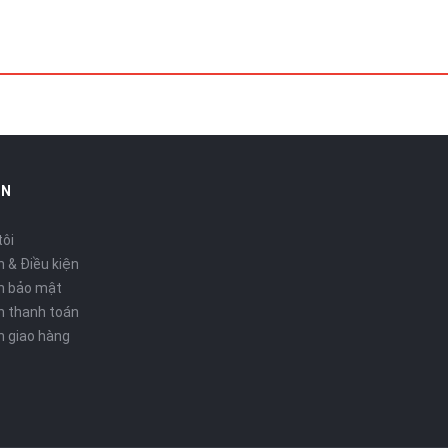
IN
tôi
 & Điều kiện
h bảo mật
h thanh toán
h giao hàng