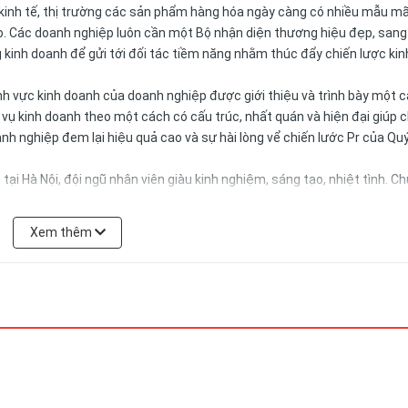
kinh tế, thị trường các sản phẩm hàng hóa ngày càng có nhiều mẫu m
cao. Các doanh nghiệp luôn cần một Bộ nhận diện thương hiệu đẹp, sang
g kinh doanh để gửi tới đối tác tiềm năng nhằm thúc đẩy chiến lược ki
nh vực kinh doanh của doanh nghiệp được giới thiệu và trình bày một 
 vụ kinh doanh theo một cách có cấu trúc, nhất quán và hiện đại giúp 
nh nghiệp đem lại hiệu quả cao và sự hài lòng vể chiến lước Pr của Qu
tại Hà Nội, đội ngũ nhân viên giàu kinh nghiệm, sáng tạo, nhiệt tình. Ch
nhất, đảm bảo yếu tố khoa học nhằm tiết kiệm chi phí, thời gian và m
Xem thêm
ãy để Công ty Cổ Phần Vy Uyêngiúp Quý khách hàng cảm nhận sự độc đá
à đẳng cấp Thông qua sản phẩm Sổ bìa da – Bộ quà tặng cao cấp!
Xuân, Hà Nội