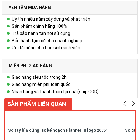
YÊN TÂM MUA HÀNG
+ Kích thước: A4, A5...
+ Bìa cứng, màu sắc phong phú
Uy tín nhiều năm xây dựng và phát triển
+ Các trang viết: Gồm 180-200 trang, in 4 màu theo yêu cầu.
Sản phẩm chính hãng 100%
Trả bảo hành tận nơi sử dụng
Bảo hành tận nơi cho doanh nghiệp
Để biết thêm chi tiết, xin liên hệ:
Ưu đãi riêng cho học sinh sinh viên
Công ty Cổ phần Vy Uyên
DC: Số 23, ngõ 50 Hoàng Văn Thái, Khương Mai, Thanh Xuân, Hà
Nội
MIỄN PHÍ GIAO HÀNG
Hotline/zalo : 0978.552.388 ( Ms Uyên)
Giao hàng siêu tốc trong 2h
Giao hàng miễn phí toàn quốc
Nhận hàng và thanh toán tại nhà (ship COD)
SẢN PHẨM LIÊN QUAN
Sổ tay bìa cứng, sổ kế hoạch Planner in logo 26051
Sổ tay 