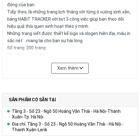
động của bạn.
Tiếp theo, là những trang lịch tháng với từng ô vuông xinh xắn,
bảng HABIT TRACKER với list 3 công việc giúp bạn theo dõi
hiệu quả thói quen sinh hoạt theo ý mình.
Những trang viết được thiết kế logo và slogen hiện đại, màu in
săc nét ...mang lại cho bạn sự hài lòng.
Số trang: 200 trang
Kích thước: A6.A5,A4
Xem thêm
Công ty Cổ phần Vy Uyên chuyên cung cấp cho bạn những sản
phẩm tốt nhất với giá cả ưu đãi. Chúng tôi nhận phân phối sản
phẩm toàn quốc với số lượng lớn, chất lượng tối ưu, mẫu mã
đã dạng và giá cả phải chăng. Chúng tôi cũng cung cấp Dịch vụ
Quà tặng phù hợp nhất cho từng đối tượng doanh nghiệp của
SẢN PHẨM CÓ SẴN TẠI
từng lĩnh vực, ngân sách và quy mô hoạt động.
Tầng 3 - Số 23 - Ngõ 50 Hoàng Văn Thái - Hà Nội-Thanh
Xuân-Tp. Hà Nội
Địa chỉ: Tầng 3 - Số 23 - Ngõ 50 Hoàng Văn Thái - Hà Nội -
Sổ tay bìa cứng, sổ kế hoạch Planner in logo 245
Thanh Xuân-Lerik
Tình trạng:
2-3 Ngày