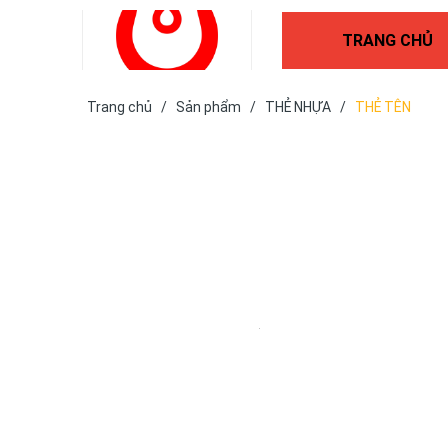
TRANG CHỦ
Trang chủ
/
Sản phẩm
/
THẺ NHỰA
/
THẺ TÊN