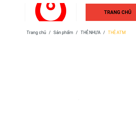
TRANG CHỦ
Trang chủ
/
Sản phẩm
/
THẺ NHỰA
/
THẺ ATM