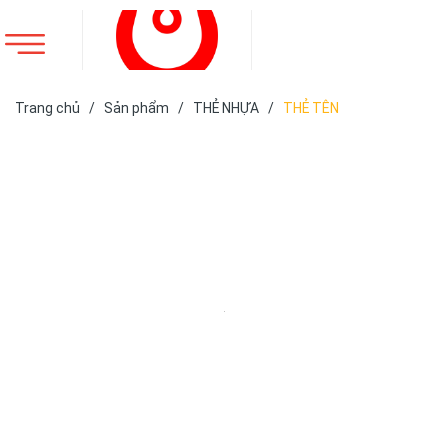
Trang chủ
/
Sản phẩm
/
THẺ NHỰA
/
THẺ TÊN