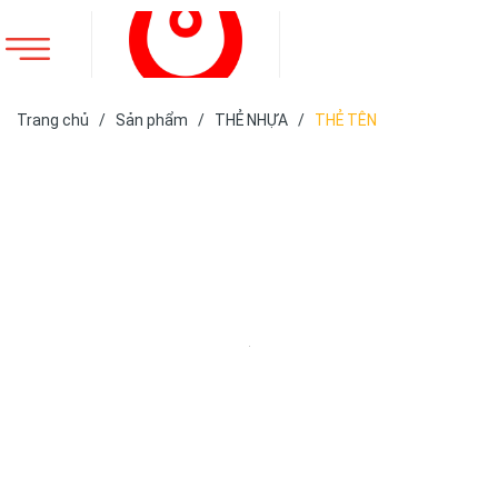
Trang chủ
/
Sản phẩm
/
THẺ NHỰA
/
THẺ TÊN