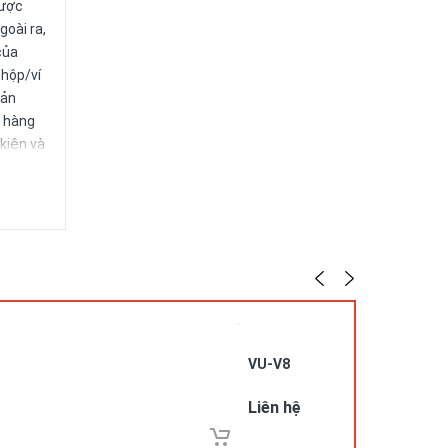
được
goài ra,
của
 hộp/ví
sản
h hàng
kiện và
VU-V8
Liên hệ