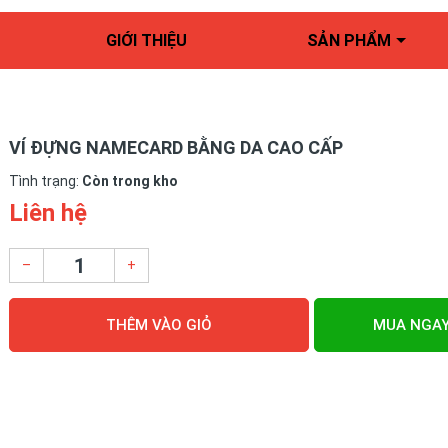
GIỚI THIỆU
SẢN PHẨM
VÍ ĐỰNG NAMECARD BẰNG DA CAO CẤP
Tình trạng:
Còn trong kho
Liên hệ
–
+
THÊM VÀO GIỎ
MUA NGA