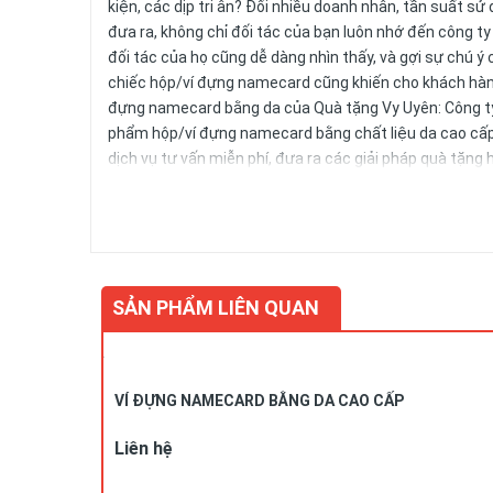
kiện, các dịp tri ân? Đối nhiều doanh nhân, tần suất s
đưa ra, không chỉ đối tác của bạn luôn nhớ đến công ty
đối tác của họ cũng dễ dàng nhìn thấy, và gợi sự chú ý 
chiếc hộp/ví đựng namecard cũng khiến cho khách hàng
đựng namecard bằng da của Quà tặng Vy Uyên: Công t
phẩm hộp/ví đựng namecard bằng chất liệu da cao cấp 
dịch vụ tư vấn miễn phí, đưa ra các giải pháp quà tặng
phù hợp với từng đối tác của doanh nghiệp. Để biết thê
SẢN PHẨM LIÊN QUAN
VÍ ĐỰNG NAMECARD BẰNG DA CAO CẤP
Liên hệ