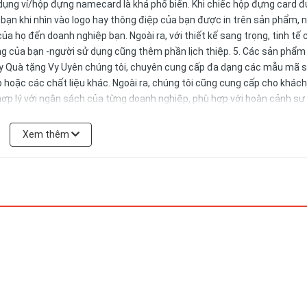
ử dụng ví/hộp đựng namecard là khá phổ biến. Khi chiếc hộp đựng card 
 bạn khi nhìn vào logo hay thông điệp của bạn được in trên sản phẩm, n
của họ đến doanh nghiệp bạn. Ngoài ra, với thiết kế sang trọng, tinh tế 
 của bạn -người sử dụng cũng thêm phần lịch thiệp. 5. Các sản phẩm
y Quà tặng Vy Uyên chúng tôi, chuyên cung cấp đa dạng các mẫu mã 
hoặc các chất liệu khác. Ngoài ra, chúng tôi cũng cung cấp cho khác
 hợp lý với ngân sách của từng doanh nghiệp, phù hợp với hoàn cảnh sự 
m thông tin xin Quý khách vui lòng liên hệ: Ms. Uyên: 0978552388
Xem thêm