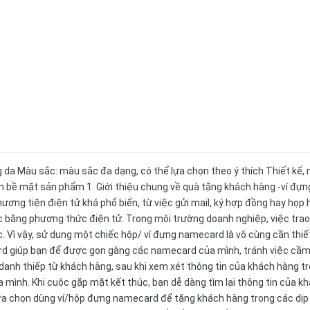
 da Màu sắc: màu sắc đa dạng, có thể lựa chọn theo ý thích Thiết kế
 lên bề mặt sản phẩm 1. Giới thiệu chung về quà tặng khách hàng -ví đựn
ơng tiện điện tử khá phổ biến, từ việc gửi mail, ký hợp đồng hay họp 
ợc bằng phương thức điện tử. Trong môi trường doanh nghiệp, việc trao
 Vì vậy, sử dụng một chiếc hộp/ ví đựng namecard là vô cùng cần thiết
d giúp bạn để được gọn gàng các namecard của mình, tránh việc cầm
 danh thiếp từ khách hàng, sau khi xem xét thông tin của khách hàng t
 mình. Khi cuộc gặp mặt kết thúc, bạn dễ dàng tìm lại thông tin của k
 lựa chọn dùng ví/hộp đựng namecard để tặng khách hàng trong các dịp