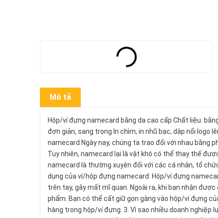
Mô tả
Hộp/ví đựng namecard bằng da cao cấp Chất liệu: bằng
đơn giản, sang trọng In chìm, in nhũ bạc, dập nổi logo
namecard Ngày nay, chúng ta trao đổi với nhau bằng phư
Tuy nhiên, namecard lại là vật khó có thể thay thế đư
namecard là thường xuyên đối với các cá nhân, tổ chức.
dụng của ví/hộp đựng namecard: Hộp/ví đựng namecar
trên tay, gây mất mĩ quan. Ngoài ra, khi bạn nhận được
phẩm. Bạn có thể cất giữ gọn gàng vào hộp/ví đựng của
hàng trong hộp/ví đựng. 3. Vì sao nhiều doanh nghiệp