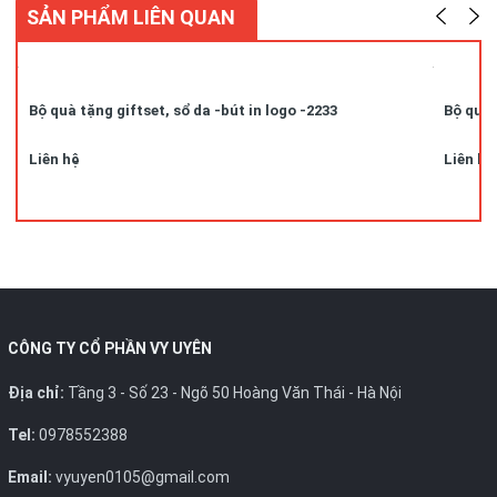
SẢN PHẨM LIÊN QUAN
Bộ quà tặng giftset, sổ da -bút in logo -2233
Bộ quà 
Liên hệ
Liên hệ
CÔNG TY CỔ PHẦN VY UYÊN
Địa chỉ:
Tầng 3 - Số 23 - Ngõ 50 Hoàng Văn Thái - Hà Nội
Tel:
0978552388
Email:
vyuyen0105@gmail.com