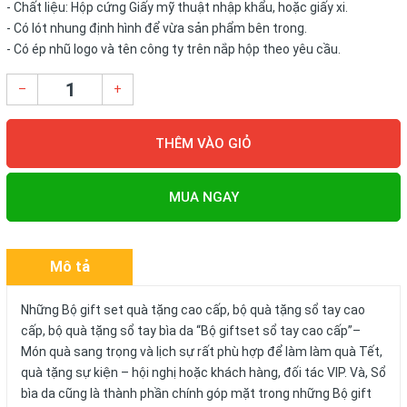
- Chất liệu: Hộp cứng Giấy mỹ thuật nhập khẩu, hoặc giấy xi.
- Có lót nhung định hình để vừa sản phẩm bên trong.
- Có ép nhũ logo và tên công ty trên nắp hộp theo yêu cầu.
–
+
THÊM VÀO GIỎ
MUA NGAY
Mô tả
Những Bộ gift set quà tặng cao cấp, bộ quà tặng sổ tay cao
cấp, bộ quà tặng sổ tay bìa da “Bộ giftset sổ tay cao cấp”–
Món quà sang trọng và lịch sự rất phù hợp để làm làm quà Tết,
quà tặng sự kiện – hội nghị hoặc khách hàng, đối tác VIP. Và, Sổ
bìa da cũng là thành phần chính góp mặt trong những Bộ gift