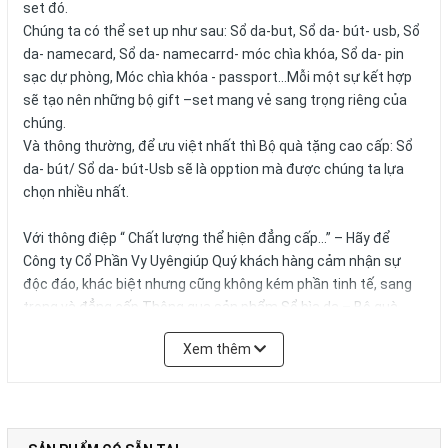
set đó.
Chúng ta có thể set up như sau: Sổ da-but, Sổ da- bút- usb, Sổ
da- namecard, Sổ da- namecarrd- móc chìa khóa, Sổ da- pin
sạc dự phòng, Móc chìa khóa - passport...Mỗi một sự kết hợp
sẽ tạo nên những bộ gift –set mang vẻ sang trọng riêng của
chúng.
Và thông thường, để ưu việt nhất thì Bộ quà tặng cao cấp: Sổ
da- bút/ Sổ da- bút-Usb sẽ là opption mà được chúng ta lựa
chọn nhiều nhất.
Với thông điệp “ Chất lượng thể hiện đẳng cấp…” – Hãy để
Công ty Cổ Phần Vy Uyêngiúp Quý khách hàng cảm nhận sự
độc đáo, khác biệt nhưng cũng không kém phần tinh tế, sang
trọng và đẳng cấp Thông qua sản phẩm Sổ bìa da – Bộ quà
tặng cao cấp!
Xem thêm
Vui lòng liên hệ Ms. Uyên để được tư vấn thêm.
HOTLINE: 0978.552.388/ 024 6260 5496