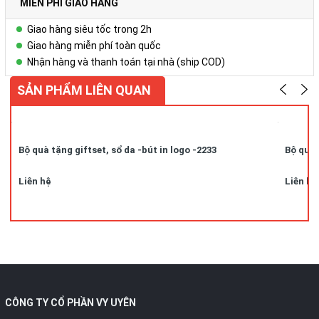
MIỄN PHÍ GIAO HÀNG
Giao hàng siêu tốc trong 2h
Giao hàng miễn phí toàn quốc
Nhận hàng và thanh toán tại nhà (ship COD)
SẢN PHẨM LIÊN QUAN
Bộ quà tặng giftset, sổ da -bút in logo -2233
Bộ quà 
Liên hệ
Liên hệ
CÔNG TY CỔ PHẦN VY UYÊN