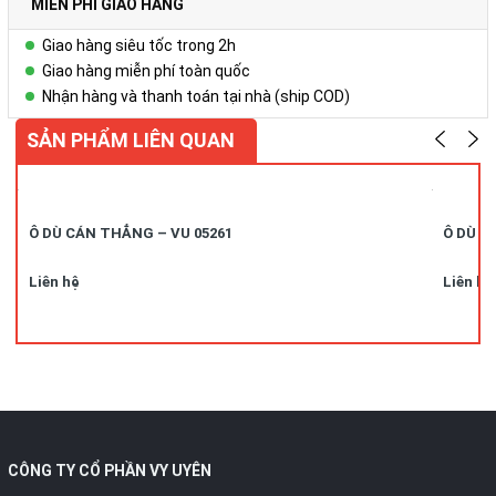
MIỄN PHÍ GIAO HÀNG
Giao hàng siêu tốc trong 2h
Giao hàng miễn phí toàn quốc
Nhận hàng và thanh toán tại nhà (ship COD)
SẢN PHẨM LIÊN QUAN
Ô DÙ CÁN THẲNG – VU 05261
Ô DÙ C
Liên hệ
Liên hệ
CÔNG TY CỔ PHẦN VY UYÊN