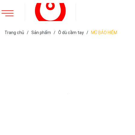
Trang chủ
/
Sản phẩm
/
Ô dù cầm tay
/
MŨ BẢO HIỂM