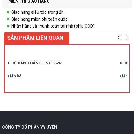
MIỄN PHÍ GIAO HÀNG
Giao hàng siêu tốc trong 2h
Giao hàng miễn phí toàn quốc
Nhận hàng và thanh toán tại nhà (ship COD)
SẢN PHẨM LIÊN QUAN
Ô DÙ CÁN THẲNG – VU 05261
Ô DÙ C
Liên hệ
Liên hệ
CÔNG TY CỔ PHẦN VY UYÊN