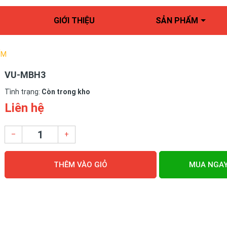
GIỚI THIỆU
SẢN PHẨM
ỂM
VU-MBH3
Tình trạng:
Còn trong kho
Liên hệ
–
+
THÊM VÀO GIỎ
MUA NGA