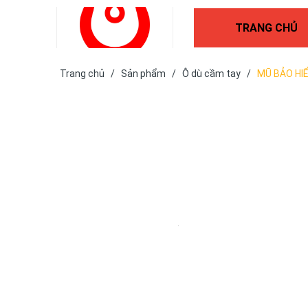
TRANG CHỦ
Trang chủ
/
Sản phẩm
/
Ô dù cầm tay
/
MŨ BẢO HI