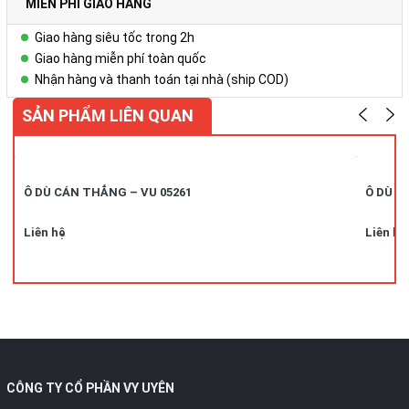
MIỄN PHÍ GIAO HÀNG
Giao hàng siêu tốc trong 2h
Giao hàng miễn phí toàn quốc
Nhận hàng và thanh toán tại nhà (ship COD)
SẢN PHẨM LIÊN QUAN
Ô DÙ CÁN THẲNG – VU 05261
Ô DÙ C
Liên hệ
Liên hệ
CÔNG TY CỔ PHẦN VY UYÊN