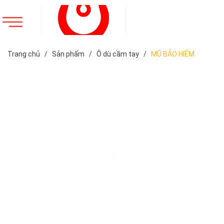
Trang chủ
/
Sản phẩm
/
Ô dù cầm tay
/
MŨ BẢO HIỂM