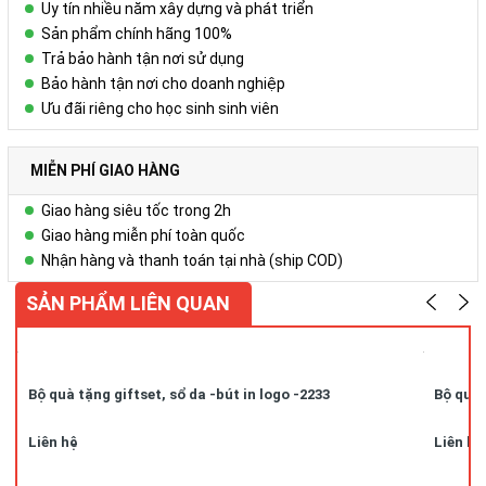
Uy tín nhiều năm xây dựng và phát triển
Sản phẩm chính hãng 100%
Mô tả sản phẩm + Cặp trình ký da A4 bìa da sang trọng
Trả bảo hành tận nơi sử dụng
+ Logo: dập chìm/ nhũ vàng/ nhũ bạc...
Bảo hành tận nơi cho doanh nghiệp
Ưu đãi riêng cho học sinh sinh viên
+ Kẹp giữ tài liệu bằng inox chắc chắn có độ
bền cao, có thể lưu giữ được 80 tờ giáy A4.
MIỄN PHÍ GIAO HÀNG
Bảo quản và sử dụng Bảo quản trong môi trường thoáng mát -
Giao hàng siêu tốc trong 2h
tránh xa nguồn nhiệt và dầu mỡ.
Giao hàng miễn phí toàn quốc
Công ty
QUÀ TẶNG DOANH NGHIỆP CAO CẤP VY UYÊN
chuyên
Nhận hàng và thanh toán tại nhà (ship COD)
cung cấp cho bạn những sản phẩm tốt nhất với giá cả ưu đãi. Chúng
SẢN PHẨM LIÊN QUAN
tôi nhận phân phối sản phẩm toàn quốc với số lượng lớn, chất
lượng tối ưu, mẫu mã đã dạng và giá cả phải chăng. Chúng tôi cũng
cung cấp Dịch vụ Quà tặng phù hợp nhất cho từng đối tượng doanh
nghiệp của từng lĩnh vực, ngân sách và quy mô hoạt động.
Bộ quà tặng giftset, sổ da -bút in logo -2233
Bộ quà 
Liên hệ
Liên hệ
Vui lòng liên hệ Ms. Uyên
để được tư vấn thêm.