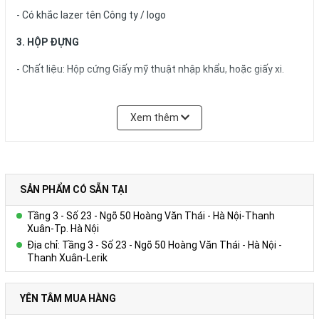
- Có khắc lazer tên Công ty / logo
3. HỘP ĐỰNG
- Chất liệu: Hộp cứng Giấy mỹ thuật nhập khẩu, hoặc giấy xi.
- Có lót nhung định hình để vừa sản phẩm bên trong.
Xem thêm
- Có ép nhũ logo và tên công ty trên nắp hộp theo yêu cầu.
5. Trình ký da:
SẢN PHẨM CÓ SẴN TẠI
Trình kí da( Bìa trình kí , Trình kí, kẹp file da...)là sản phẩm không
Tầng 3 - Số 23 - Ngõ 50 Hoàng Văn Thái - Hà Nội-Thanh
thể thiếu trong các buổi hội thảo, hội nghị hay trong sự kiện
Xuân-Tp. Hà Nội
khai trương và ký kết Hợp đồng.
Địa chỉ: Tầng 3 - Số 23 - Ngõ 50 Hoàng Văn Thái - Hà Nội -
Thanh Xuân-Lerik
Thông số sản phẩm:
Kích thước 310 * 210 (±2mm)
YÊN TÂM MUA HÀNG
Màu sắc: đa dạng về màu sắc: đỏ- xanh- đen- nâu cafe