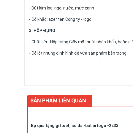
- Bút kim loại ngòi nước, mực xanh
- Có khắc lazer tên Công ty / logo
3. HỘP ĐỰNG
- Chất liệu: Hộp cứng Giấy mỹ thuật nhập khẩu, hoặc giấ
- Có lót nhung định hình để vừa sản phẩm bên trong.
- Có ép nhũ logo và tên công ty trên nắp hộp theo yêu c
5. Trình ký da:
Trình kí da( Bìa trình kí , Trình kí, kẹp file da...)là sản
SẢN PHẨM LIÊN QUAN
trương và ký kết Hợp đồng.
Thông số sản phẩm:
Bộ quà tặng giftset, sổ da -bút in logo -2233
Kích thước 310 * 210 (±2mm)