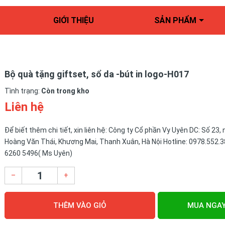
GIỚI THIỆU
SẢN PHẨM
Bộ quà tặng giftset, sổ da -bút in logo-H017
Tình trạng:
Còn trong kho
Liên hệ
Để biết thêm chi tiết, xin liên hệ: Công ty Cổ phần Vy Uyên DC: Số 23,
Hoàng Văn Thái, Khương Mai, Thanh Xuân, Hà Nội Hotline: 0978.552.3
6260 5496( Ms Uyên)
–
+
THÊM VÀO GIỎ
MUA NGA