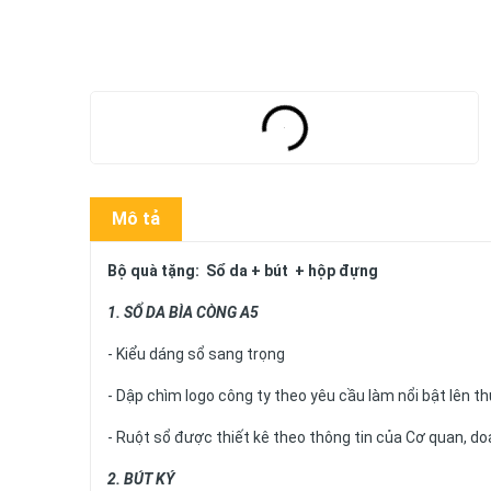
Mô tả
Bộ quà tặng: Sổ da + bút + hộp đựng
1. SỔ DA BÌA CÒNG A5
- Kiểu dáng sổ sang trọng
- Dập chìm logo công ty theo yêu cầu làm nổi bật lên t
- Ruột sổ được thiết kê theo thông tin của Cơ quan, do
2. BÚT KÝ