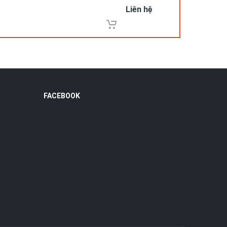
Liên hệ
FACEBOOK
ôi nhận
h vụ Quà