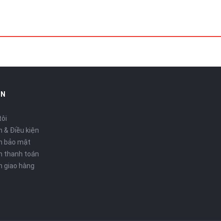
rọng
bền cao, có thể lưu giữ được 80 tờ giáy A4.
g mát - tránh xa nguồn nhiệt và dầu mỡ.
IN
huyên cung cấp cho bạn những sản phẩm tốt nhất với giá cả ưu đãi. Chúng t
 tối ưu, mẫu mã đã dạng và giá cả phải chăng. Chúng tôi cũng cung cấp Dịc
tôi
ng lĩnh vực, ngân sách và quy mô hoạt động.
 & Điều kiện
h bảo mật
h thanh toán
h giao hàng