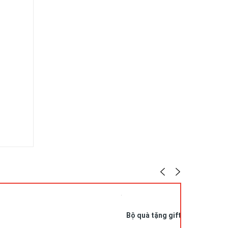
ai
Bộ quà tặng giftset, sổ da -bú