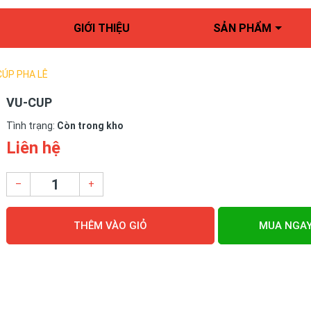
GIỚI THIỆU
SẢN PHẨM
CÚP PHA LÊ
VU-CUP
Tình trạng:
Còn trong kho
Liên hệ
–
+
THÊM VÀO GIỎ
MUA NGA