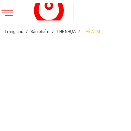
Trang chủ
/
Sản phẩm
/
THẺ NHỰA
/
THẺ ATM