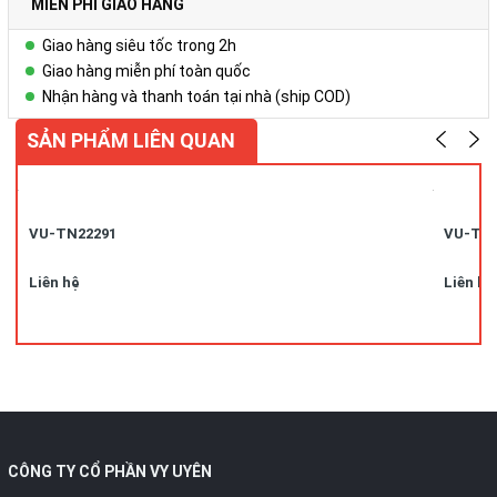
MIỄN PHÍ GIAO HÀNG
Giao hàng siêu tốc trong 2h
Giao hàng miễn phí toàn quốc
Nhận hàng và thanh toán tại nhà (ship COD)
SẢN PHẨM LIÊN QUAN
VU-TN22291
VU-TN
Liên hệ
Liên hệ
CÔNG TY CỔ PHẦN VY UYÊN