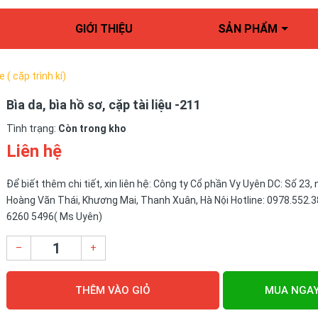
GIỚI THIỆU
SẢN PHẨM
e ( cặp trình kí)
Bìa da, bìa hồ sơ, cặp tài liệu -211
Tình trạng:
Còn trong kho
Liên hệ
Để biết thêm chi tiết, xin liên hệ: Công ty Cổ phần Vy Uyên DC: Số 23,
Hoàng Văn Thái, Khương Mai, Thanh Xuân, Hà Nội Hotline: 0978.552.3
6260 5496( Ms Uyên)
–
+
THÊM VÀO GIỎ
MUA NGA