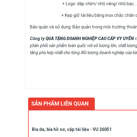
+ Logo: dập chìm/ nhũ vàng/ nhũ bạc...
+ Kẹp giữ tài liệu bằng inox chắc chắn có độ 
Bảo quản và sử dụng Bảo quản trong môi trường thoán
Công ty
QUÀ TẶNG DOANH NGHIỆP CAO CẤP VY UYÊN
c
phân phối sản phẩm toàn quốc với số lượng lớn, chất lượng
tặng phù hợp nhất cho từng đối tượng doanh nghiệp của từ
Vui lòng liên hệ Ms. Uyên
để được tư vấn thêm.
HOTLINE
:
0978.552.388/ 024 6260 5496
SẢN PHẨM LIÊN QUAN
Bìa da, bìa hồ sơ, cặp tài liệu - VU 26051