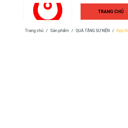
TRANG CHỦ
Trang chủ
/
Sản phẩm
/
QUÀ TẶNG SỰ KIỆN
/
Kẹp fil