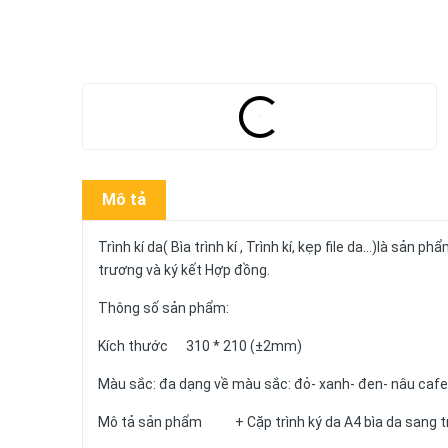
Mô tả
Trình kí da( Bìa trình kí , Trình kí, kẹp file da...)là sản
trương và ký kết Hợp đồng.
Thông số sản phẩm:
Kích thước 310 * 210 (±2mm)
Màu sắc: đa dạng về màu sắc: đỏ- xanh- đen- nâu cafe
Mô tả sản phẩm + Cặp trình ký da A4 bìa da sang t