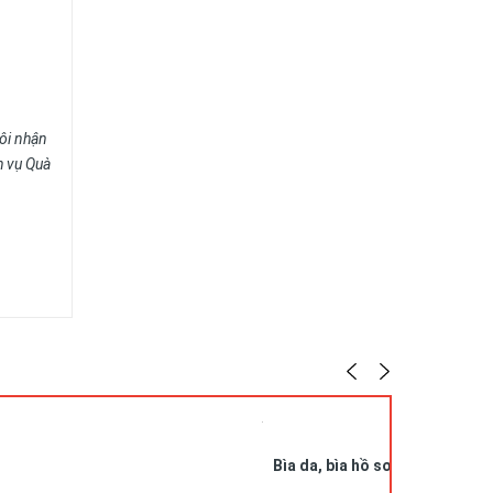
ôi nhận
h vụ Quà
Bìa da, bìa hồ sơ, cặp tài liệu 