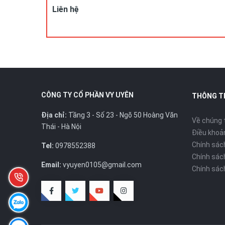
Liên hệ
CÔNG TY CỔ PHẦN VY UYÊN
THÔNG T
Địa chỉ:
Tầng 3 - Số 23 - Ngõ 50 Hoàng Văn
Về chúng 
Thái - Hà Nội
Điều khoản
Chính sác
Tel:
0978552388
Chính sác
Email:
vyuyen0105@gmail.com
Chính sác