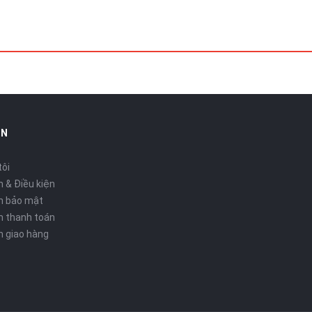
IN
tôi
 & Điều kiện
h bảo mật
h thanh toán
h giao hàng