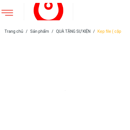
Trang chủ
/
Sản phẩm
/
QUÀ TẶNG SỰ KIỆN
/
Kẹp file ( cặp
trình kí)