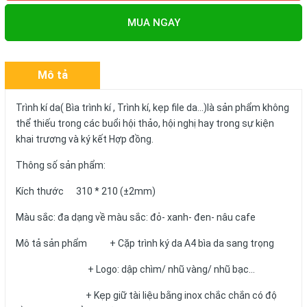
MUA NGAY
Mô tả
Trình kí da( Bìa trình kí , Trình kí, kẹp file da...)là sản phẩm không
thể thiếu trong các buổi hội thảo, hội nghị hay trong sự kiện
khai trương và ký kết Hợp đồng.
Thông số sản phẩm:
Kích thước 310 * 210 (±2mm)
Màu sắc: đa dạng về màu sắc: đỏ- xanh- đen- nâu cafe
Mô tả sản phẩm + Cặp trình ký da A4 bìa da sang trọng
+ Logo: dập chìm/ nhũ vàng/ nhũ bạc...
+ Kẹp giữ tài liệu bằng inox chắc chắn có độ