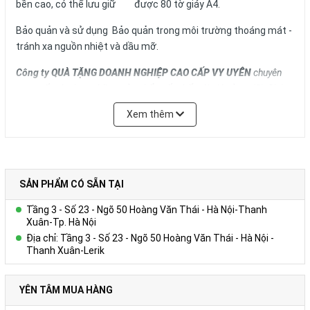
bền cao, có thể lưu giữ được 80 tờ giáy A4.
Bảo quản và sử dụng Bảo quản trong môi trường thoáng mát -
tránh xa nguồn nhiệt và dầu mỡ.
Công ty
QUÀ TẶNG DOANH NGHIỆP CAO CẤP VY UYÊN
chuyên
cung cấp cho bạn những sản phẩm tốt nhất với giá cả ưu đãi. Chúng
tôi nhận phân phối sản phẩm toàn quốc với số lượng lớn, chất
Xem thêm
lượng tối ưu, mẫu mã đã dạng và giá cả phải chăng. Chúng tôi cũng
cung cấp Dịch vụ Quà tặng phù hợp nhất cho từng đối tượng doanh
nghiệp của từng lĩnh vực, ngân sách và quy mô hoạt động.
SẢN PHẨM CÓ SẴN TẠI
Vui lòng liên hệ Ms. Uyên
để được tư vấn thêm.
Tầng 3 - Số 23 - Ngõ 50 Hoàng Văn Thái - Hà Nội-Thanh
Xuân-Tp. Hà Nội
HOTLINE
:
0978.552.388/ 024 6260 5496
Địa chỉ: Tầng 3 - Số 23 - Ngõ 50 Hoàng Văn Thái - Hà Nội -
Thanh Xuân-Lerik
YÊN TÂM MUA HÀNG