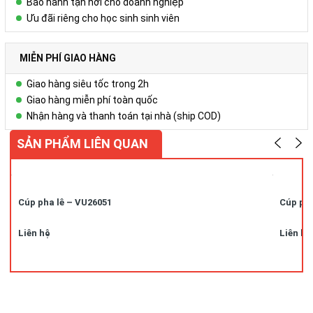
Bảo hành tận nơi cho doanh nghiệp
Ưu đãi riêng cho học sinh sinh viên
MIỄN PHÍ GIAO HÀNG
Giao hàng siêu tốc trong 2h
Giao hàng miễn phí toàn quốc
Nhận hàng và thanh toán tại nhà (ship COD)
SẢN PHẨM LIÊN QUAN
Cúp pha lê – VU26051
Cúp pha
Liên hệ
Liên hệ