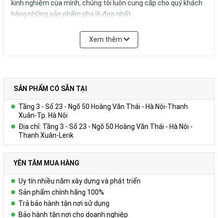
kinh nghiệm của mình, chúng tôi luôn cung cấp cho quý khách
hàng những sản phẩm pha lê đẹp nhất.
Sản phẩm không chỉ làm tăng giá trị thương hiệu của quý
Xem thêm
khách mà nó còn mang lại giá trị tinh thần cho nhân viên, nhóm
hay khách hàng của bạn. Chúng tôi luôn hợp tác làm việc với
quý khách để phát triển và thiết kế ra những sản phẩm hoàn
hảo nhất.
SẢN PHẨM CÓ SẴN TẠI
Xin vui lòng liên hệ
Ms. Uyên: 0978552388
để được tư vấn
Tầng 3 - Số 23 - Ngõ 50 Hoàng Văn Thái - Hà Nội-Thanh
nhiều sản phẩm hơn nữa phù hợp với yêu cầu và ngân sách
Xuân-Tp. Hà Nội
của quý khách hàng.
Địa chỉ: Tầng 3 - Số 23 - Ngõ 50 Hoàng Văn Thái - Hà Nội -
Thanh Xuân-Lerik
YÊN TÂM MUA HÀNG
Uy tín nhiều năm xây dựng và phát triển
Sản phẩm chính hãng 100%
Trả bảo hành tận nơi sử dụng
Bảo hành tận nơi cho doanh nghiệp