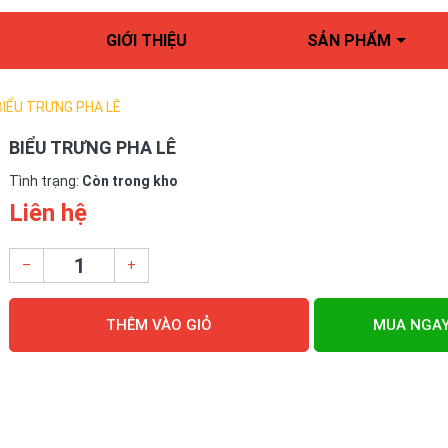
GIỚI THIỆU
SẢN PHẨM
BIỂU TRƯNG PHA LÊ
BIỂU TRƯNG PHA LÊ
Tình trạng:
Còn trong kho
Liên hệ
–
+
THÊM VÀO GIỎ
MUA NGA