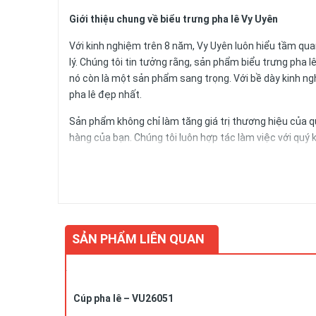
Giới thiệu chung về biểu trưng pha lê Vy Uyên
Với kinh nghiệm trên 8 năm, Vy Uyên luôn hiểu tầm q
lý. Chúng tôi tin tưởng rằng, sản phẩm biểu trưng pha
nó còn là một sản phẩm sang trọng. Với bề dày kinh n
pha lê đẹp nhất.
Sản phẩm không chỉ làm tăng giá trị thương hiệu của q
hàng của bạn. Chúng tôi luôn hợp tác làm việc với quý 
Xin vui lòng liên hệ
Ms. Uyên: 0978552388
để được tư v
hàng.
SẢN PHẨM LIÊN QUAN
Cúp pha lê – VU26051