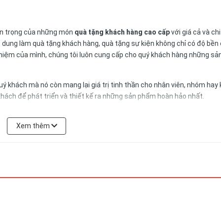
uan trọng của những món
quà tặng khách hàng cao cấp
với giá cả và ch
 lê dung làm quà tặng khách hàng, quà tặng sự kiện không chỉ có độ bề
ghiệm của mình, chúng tôi luôn cung cấp cho quý khách hàng những s
uý khách mà nó còn mang lại giá trị tinh thần cho nhân viên, nhóm hay
khách để phát triển và thiết kế ra những sản phẩm hoàn hảo nhất.
ấn nhiều sản phẩm hơn nữa phù hợp với yêu cầu và ngân sách của qu
Xem thêm