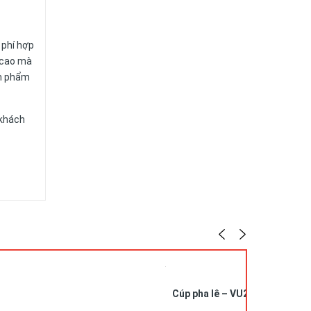
i phí hợp
n cao mà
ản phẩm
 khách
ý khách
Cúp pha lê – VU26052