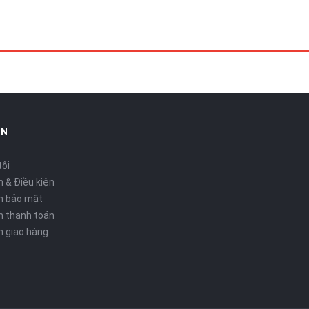
IN
tôi
 & Điều kiện
h bảo mật
h thanh toán
h giao hàng