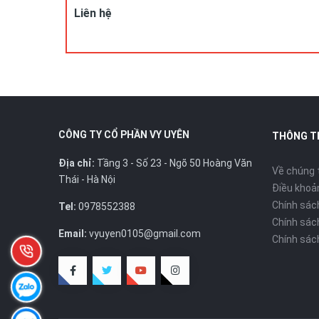
Liên hệ
CÔNG TY CỔ PHẦN VY UYÊN
THÔNG T
Địa chỉ:
Tầng 3 - Số 23 - Ngõ 50 Hoàng Văn
Về chúng 
Thái - Hà Nội
Điều khoản
Chính sác
Tel:
0978552388
Chính sác
Email:
vyuyen0105@gmail.com
Chính sác