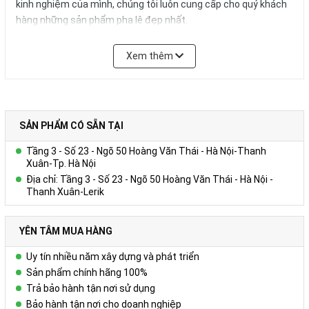
kinh nghiệm của mình, chúng tôi luôn cung cấp cho quý khách
hàng những sản phẩm pha lê đẹp nhất.
Sản phẩm không chỉ làm tăng giá trị thương hiệu của quý
Xem thêm
khách mà nó còn mang lại giá trị tinh thần cho nhân viên, nhóm
hay khách hàng của bạn. Chúng tôi luôn hợp tác làm việc với
quý khách để phát triển và thiết kế ra những sản phẩm hoàn
hảo nhất.
SẢN PHẨM CÓ SẴN TẠI
Xin vui lòng liên hệ
Ms. Uyên: 0978552388
để được tư vấn
Tầng 3 - Số 23 - Ngõ 50 Hoàng Văn Thái - Hà Nội-Thanh
nhiều sản phẩm hơn nữa phù hợp với yêu cầu và ngân sách
Xuân-Tp. Hà Nội
của quý khách hàng.
Địa chỉ: Tầng 3 - Số 23 - Ngõ 50 Hoàng Văn Thái - Hà Nội -
Thanh Xuân-Lerik
YÊN TÂM MUA HÀNG
Uy tín nhiều năm xây dựng và phát triển
Sản phẩm chính hãng 100%
Trả bảo hành tận nơi sử dụng
Bảo hành tận nơi cho doanh nghiệp