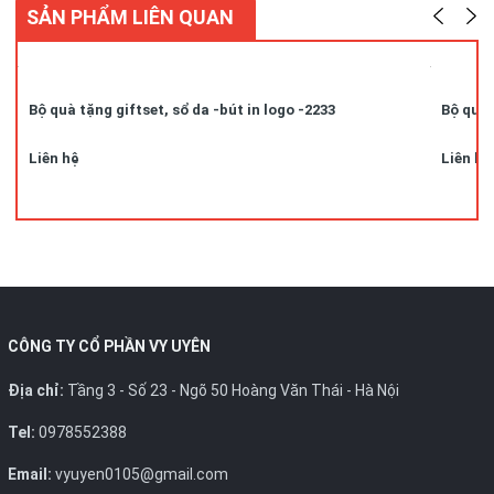
SẢN PHẨM LIÊN QUAN
Bộ quà tặng giftset, sổ da -bút in logo -2233
Bộ quà 
Liên hệ
Liên hệ
CÔNG TY CỔ PHẦN VY UYÊN
Địa chỉ:
Tầng 3 - Số 23 - Ngõ 50 Hoàng Văn Thái - Hà Nội
Tel:
0978552388
Email:
vyuyen0105@gmail.com