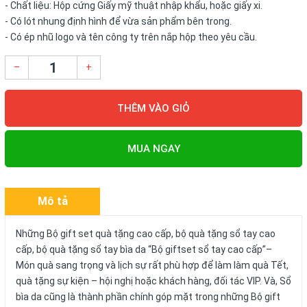
- Chất liệu: Hộp cứng Giấy mỹ thuật nhập khẩu, hoặc giấy xi.
- Có lót nhung định hình để vừa sản phẩm bên trong.
- Có ép nhũ logo và tên công ty trên nắp hộp theo yêu cầu.
–
+
THÊM VÀO GIỎ
MUA NGAY
Mô tả
Những Bộ gift set quà tặng cao cấp, bộ quà tặng sổ tay cao
cấp, bộ quà tặng sổ tay bìa da “Bộ giftset sổ tay cao cấp”–
Món quà sang trọng và lịch sự rất phù hợp để làm làm quà Tết,
quà tặng sự kiện – hội nghị hoặc khách hàng, đối tác VIP. Và, Sổ
bìa da cũng là thành phần chính góp mặt trong những Bộ gift