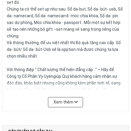
set đó.
Chúng ta có thể set up như sau: Sổ da-but, Sổ da- bút- usb, Sổ
da- namecard, Sổ da- namecarrd- móc chìa khóa, Sổ da- pin
sạc dự phòng, Móc chìa khóa - passport...Mỗi một sự kết hợp
sẽ tạo nên những bộ gift –set mang vẻ sang trọng riêng của
chúng.
Và thông thường, để ưu việt nhất thì Bộ quà tặng cao cấp: Sổ
da- bút/ Sổ da- bút-Usb sẽ là opption mà được chúng ta lựa
chọn nhiều nhất.
Với thông điệp “ Chất lượng thể hiện đẳng cấp…” – Hãy để
Công ty Cổ Phần Vy Uyêngiúp Quý khách hàng cảm nhận sự
độc đáo, khác biệt nhưng cũng không kém phần tinh tế, sang
trọng và đẳng cấp Thông qua sản phẩm Sổ bìa da – Bộ quà
tặng cao cấp!
Xem thêm
Vui lòng liên hệ Ms. Uyên để được tư vấn thêm.
HOTLINE: 0978.552.388/ 024 6260 5496