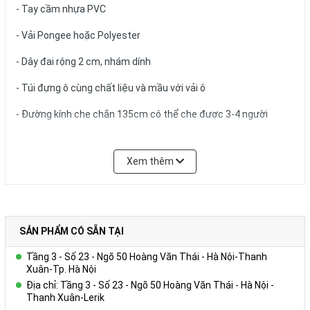
- Tay cầm nhựa PVC
- Vải Pongee hoặc Polyester
- Dây đai rộng 2 cm, nhám dính
- Túi đựng ô cùng chất liệu và mầu với vải ô
- Đường kính che chắn 135cm có thể che được 3-4 người
Xem thêm
Để biết thêm chi tiết, xin liên hệ:
Công ty Cổ phần Vy Uyên
DC: Số 23, ngõ 50 Hoàng Văn Thái, Khương Mai, Thanh Xuân, Hà
SẢN PHẨM CÓ SẴN TẠI
Nội
Tầng 3 - Số 23 - Ngõ 50 Hoàng Văn Thái - Hà Nội-Thanh
Hotline: 0978.552.388 ( Ms Uyên)
Xuân-Tp. Hà Nội
Địa chỉ: Tầng 3 - Số 23 - Ngõ 50 Hoàng Văn Thái - Hà Nội -
Thanh Xuân-Lerik