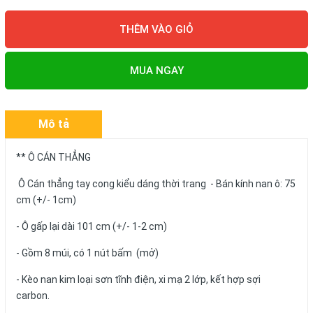
THÊM VÀO GIỎ
MUA NGAY
Mô tả
** Ô CÁN THẲNG
Ô Cán thẳng tay cong kiểu dáng thời trang - Bán kính nan ô: 75
cm (+/- 1cm)
- Ô gấp lại dài 101 cm (+/- 1-2 cm)
- Gồm 8 múi, có 1 nút bấm (mở)
- Kèo nan kim loại sơn tĩnh điện, xi mạ 2 lớp, kết hợp sợi
carbon.