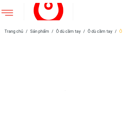
Trang chủ
/
Sản phẩm
/
Ô dù cầm tay
/
Ô dù cầm tay
/
Ô
dù cán thẳng