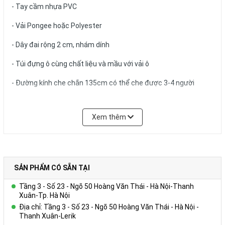
- Tay cầm nhựa PVC
- Vải Pongee hoặc Polyester
- Dây đai rộng 2 cm, nhám dính
- Túi đựng ô cùng chất liệu và mầu với vải ô
- Đường kính che chắn 135cm có thể che được 3-4 người
Xem thêm
Để biết thêm chi tiết, xin liên hệ:
Công ty Cổ phần Vy Uyên
DC: Số 23, ngõ 50 Hoàng Văn Thái, Khương Mai, Thanh Xuân, Hà
SẢN PHẨM CÓ SẴN TẠI
Nội
Tầng 3 - Số 23 - Ngõ 50 Hoàng Văn Thái - Hà Nội-Thanh
Hotline: 0978.552.388 ( Ms Uyên)
Xuân-Tp. Hà Nội
Địa chỉ: Tầng 3 - Số 23 - Ngõ 50 Hoàng Văn Thái - Hà Nội -
Thanh Xuân-Lerik