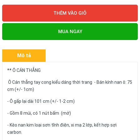
THÊM VÀO GIỎ
MUA NGAY
Mô tả
** Ô CÁN THẲNG
Ô Cán thẳng tay cong kiểu dáng thời trang - Bán kính nan ô: 75
cm (+/- 1cm)
- Ô gấp lại dài 101 cm (+/- 1-2 cm)
- Gồm 8 múi, có 1 nút bấm (mở)
- Kèo nan kim loại sơn tĩnh điện, xi mạ 2 lớp, kết hợp sợi
carbon.