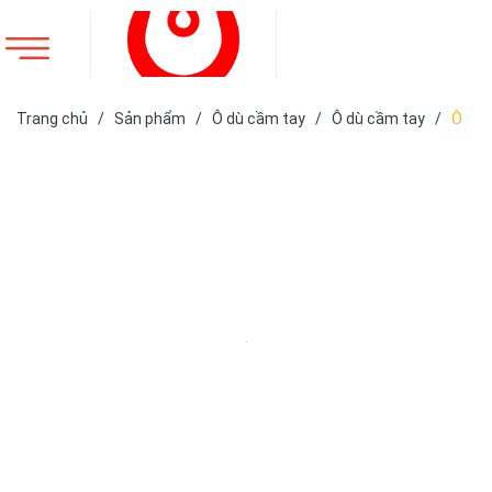
Trang chủ
/
Sản phẩm
/
Ô dù cầm tay
/
Ô dù cầm tay
/
Ô
dù cán thẳng