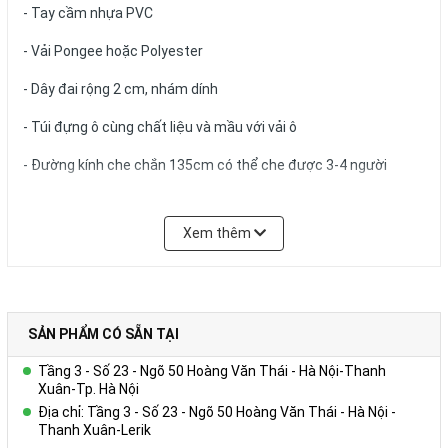
- Tay cầm nhựa PVC
- Vải Pongee hoặc Polyester
- Dây đai rộng 2 cm, nhám dính
- Túi đựng ô cùng chất liệu và mầu với vải ô
- Đường kính che chắn 135cm có thể che được 3-4 người
Xem thêm
Để biết thêm chi tiết, xin liên hệ:
Công ty Cổ phần Vy Uyên
DC: Số 23, ngõ 50 Hoàng Văn Thái, Khương Mai, Thanh Xuân, Hà
SẢN PHẨM CÓ SẴN TẠI
Nội
Tầng 3 - Số 23 - Ngõ 50 Hoàng Văn Thái - Hà Nội-Thanh
Hotline: 0978.552.388 ( Ms Uyên)
Xuân-Tp. Hà Nội
Địa chỉ: Tầng 3 - Số 23 - Ngõ 50 Hoàng Văn Thái - Hà Nội -
Thanh Xuân-Lerik