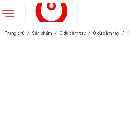
Trang chủ
/
Sản phẩm
/
Ô dù cầm tay
/
Ô dù cầm tay
/
Ô
dù cán thẳng