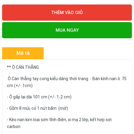
THÊM VÀO GIỎ
MUA NGAY
Mô tả
** Ô CÁN THẲNG
Ô Cán thẳng tay cong kiểu dáng thời trang - Bán kính nan ô: 75
cm (+/- 1cm)
- Ô gấp lại dài 101 cm (+/- 1-2 cm)
- Gồm 8 múi, có 1 nút bấm (mở)
- Kèo nan kim loại sơn tĩnh điện, xi mạ 2 lớp, kết hợp sợi
carbon.