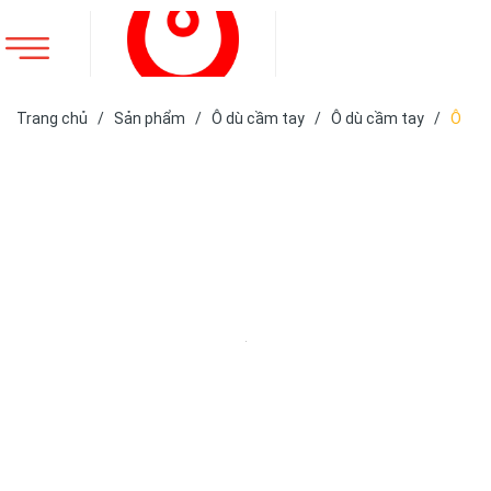
Trang chủ
/
Sản phẩm
/
Ô dù cầm tay
/
Ô dù cầm tay
/
Ô
dù cán thẳng