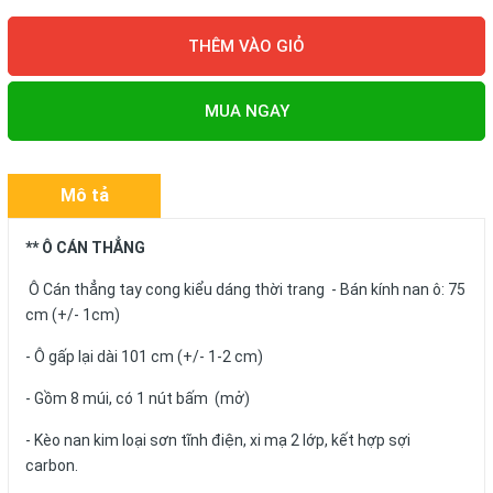
THÊM VÀO GIỎ
MUA NGAY
Mô tả
** Ô CÁN THẲNG
Ô Cán thẳng tay cong kiểu dáng thời trang - Bán kính nan ô: 75
cm (+/- 1cm)
- Ô gấp lại dài 101 cm (+/- 1-2 cm)
- Gồm 8 múi, có 1 nút bấm (mở)
- Kèo nan kim loại sơn tĩnh điện, xi mạ 2 lớp, kết hợp sợi
carbon.