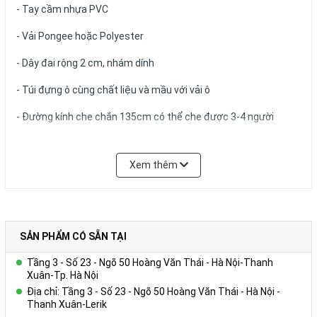
- Tay cầm nhựa PVC
- Vải Pongee hoặc Polyester
- Dây đai rộng 2 cm, nhám dính
- Túi đựng ô cùng chất liệu và mầu với vải ô
- Đường kính che chắn 135cm có thể che được 3-4 người
Xem thêm
Để biết thêm chi tiết, xin liên hệ:
Công ty Cổ phần Vy Uyên
DC: Số 23, ngõ 50 Hoàng Văn Thái, Khương Mai, Thanh Xuân, Hà
SẢN PHẨM CÓ SẴN TẠI
Nội
Tầng 3 - Số 23 - Ngõ 50 Hoàng Văn Thái - Hà Nội-Thanh
Hotline: 0978.552.388 ( Ms Uyên)
Xuân-Tp. Hà Nội
Địa chỉ: Tầng 3 - Số 23 - Ngõ 50 Hoàng Văn Thái - Hà Nội -
Thanh Xuân-Lerik