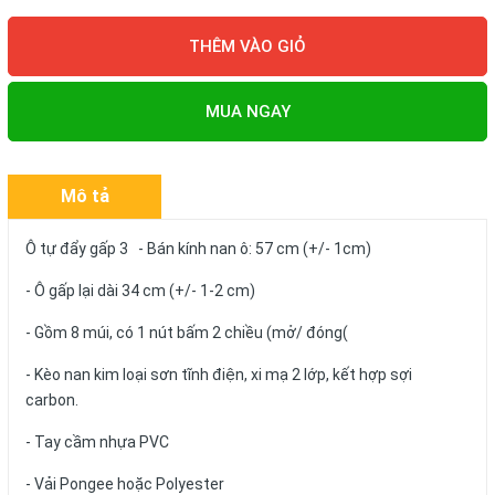
THÊM VÀO GIỎ
MUA NGAY
Mô tả
Ô tự đẩy gấp 3 - Bán kính nan ô: 57 cm (+/- 1cm)
- Ô gấp lại dài 34 cm (+/- 1-2 cm)
- Gồm 8 múi, có 1 nút bấm 2 chiều (mở/ đóng(
- Kèo nan kim loại sơn tĩnh điện, xi mạ 2 lớp, kết hợp sợi
carbon.
- Tay cầm nhựa PVC
- Vải Pongee hoặc Polyester