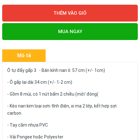
THÊM VÀO GIỎ
MUA NGAY
Mô tả
Ô tự đẩy gấp 3 - Bán kính nan ô: 57 cm (+/- 1cm)
- Ô gấp lại dài 34 cm (+/- 1-2 cm)
- Gồm 8 múi, có 1 nút bấm 2 chiều (mở/ đóng(
- Kèo nan kim loại sơn tĩnh điện, xi mạ 2 lớp, kết hợp sợi
carbon.
- Tay cầm nhựa PVC
- Vải Pongee hoặc Polyester