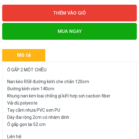
THÊM VÀO GIỎ
MUA NGAY
Mô tả
Ô GẤP 2 MỘT CHIỀU
Nan kèo R58 đường kính che chắn 120cm
Đường kính vòm 140cm
Khung nan kim loại chống gỉ kết hợp sợi cacbon fiber
Vải dù polyeste
Tay cầm nhựa PVC sơn PU
Dây đai rộng 2cm có nhám dính
Ô gấp gọn lại 52 cm
Liên hệ