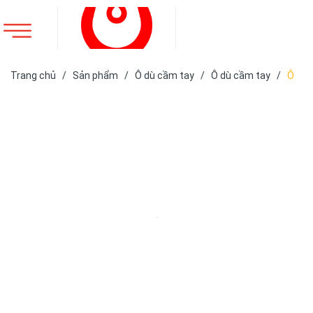
Trang chủ
/
Sản phẩm
/
Ô dù cầm tay
/
Ô dù cầm tay
/
Ô
dù cầm tay gấp 2 một chiều