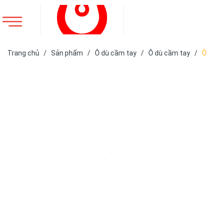
Trang chủ
/
Sản phẩm
/
Ô dù cầm tay
/
Ô dù cầm tay
/
Ô
dù cầm tay gấp 3 một chiều