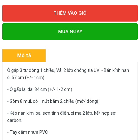
THÊM VÀO GIỎ
MUA NGAY
Mô tả
Ô gấp 3 tự động 1 chiều, Vải 2 lớp chống tia UV - Bán kính nan
ô: 57 cm (+/- 1cm)
- Ô gấp lại dài 34 cm (+/- 1-2 cm)
- Gồm 8 múi, có 1 nút bấm 2 chiều (mở/ đóng(
- Kèo nan kim loại sơn tĩnh điện, xi mạ 2 lớp, kết hợp sợi
carbon.
- Tay cầm nhựa PVC