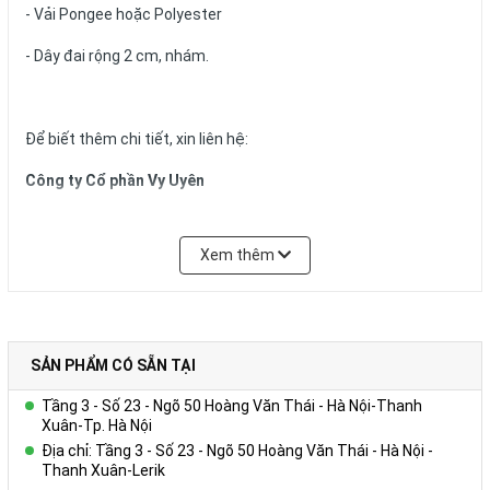
- Vải Pongee hoặc Polyester
- Dây đai rộng 2 cm, nhám.
Để biết thêm chi tiết, xin liên hệ:
Công ty Cổ phần Vy Uyên
DC: Số 23, ngõ 50 Hoàng Văn Thái, Khương Mai, Thanh Xuân, Hà
Nội
Xem thêm
Hotline: 0978.552.388 ( Ms Uyên)
SẢN PHẨM CÓ SẴN TẠI
Tầng 3 - Số 23 - Ngõ 50 Hoàng Văn Thái - Hà Nội-Thanh
Xuân-Tp. Hà Nội
Địa chỉ: Tầng 3 - Số 23 - Ngõ 50 Hoàng Văn Thái - Hà Nội -
Thanh Xuân-Lerik