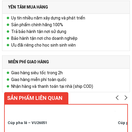
Cúp Pha Lê không chỉ ghi dấu những thành tựu đạt được mà
YÊN TÂM MUA HÀNG
còn là món quà tinh thần mang ý nghĩa cổ vũ, khích lệ. Khi đặt
trong không gian làm việc, hội trường hoặc phòng trưng bày,
Uy tín nhiều năm xây dựng và phát triển
sản phẩm tỏa sáng rực rỡ dưới ánh sáng tự nhiên hoặc đèn
Sản phẩm chính hãng 100%
chiếu, tạo điểm nhấn sang trọng và đẳng cấp cho không gian.
Trả bảo hành tận nơi sử dụng
Bảo hành tận nơi cho doanh nghiệp
Liên hệ ngay với chúng tôi để được tư vấn và thiết kế mẫu
Ưu đãi riêng cho học sinh sinh viên
riêng.
Công ty Cổ phần Vy Uyên
MIỄN PHÍ GIAO HÀNG
DC: Số 23, ngõ 50 Hoàng Văn Thái, Khương Mai, Thanh Xuân, Hà
Nội
Giao hàng siêu tốc trong 2h
Hotline/zalo : 0978.552.388 ( Ms Uyên)
Giao hàng miễn phí toàn quốc
Nhận hàng và thanh toán tại nhà (ship COD)
SẢN PHẨM LIÊN QUAN
Cúp pha lê – VU26051
Cúp pha