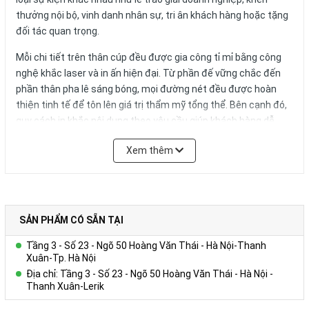
thưởng nội bộ, vinh danh nhân sự, tri ân khách hàng hoặc tặng
đối tác quan trọng.
Mỗi chi tiết trên thân cúp đều được gia công tỉ mỉ bằng công
nghệ khắc laser và in ấn hiện đại. Từ phần đế vững chắc đến
phần thân pha lê sáng bóng, mọi đường nét đều được hoàn
thiện tinh tế để tôn lên giá trị thẩm mỹ tổng thể. Bên cạnh đó,
quy cách in khắc nội dung theo yêu cầu giúp khách hàng dễ
dàng cá nhân hóa sản phẩm: khắc logo, tên chương trình,
Xem thêm
người nhận hay thông điệp tri ân riêng biệt. Chính yếu tố tùy
biến này khiến mỗi chiếc cúp trở thành một kỷ vật duy nhất,
chứa đựng dấu ấn riêng của người được vinh danh.
Đặc biệt, sản phẩm đi kèm hộp quà tặng cao cấp, được thiết
SẢN PHẨM CÓ SẴN TẠI
kế tinh xảo với lớp lót nhung sang trọng, vừa giúp bảo vệ cúp an
toàn, vừa tăng thêm tính thẩm mỹ và giá trị khi trao tặng. Mỗi
Tầng 3 - Số 23 - Ngõ 50 Hoàng Văn Thái - Hà Nội-Thanh
hộp quà là một minh chứng cho sự chu đáo và chuyên nghiệp,
Xuân-Tp. Hà Nội
thể hiện trọn vẹn sự trân trọng của đơn vị tổ chức dành cho
Địa chỉ: Tầng 3 - Số 23 - Ngõ 50 Hoàng Văn Thái - Hà Nội -
Thanh Xuân-Lerik
người nhận giải thưởng.