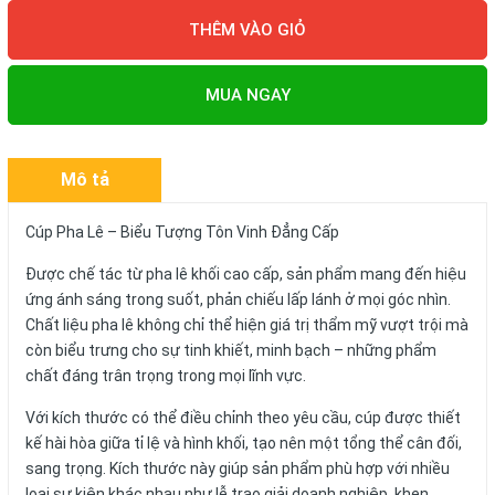
THÊM VÀO GIỎ
MUA NGAY
Mô tả
Cúp Pha Lê – Biểu Tượng Tôn Vinh Đẳng Cấp
Được chế tác từ pha lê khối cao cấp, sản phẩm mang đến hiệu
ứng ánh sáng trong suốt, phản chiếu lấp lánh ở mọi góc nhìn.
Chất liệu pha lê không chỉ thể hiện giá trị thẩm mỹ vượt trội mà
còn biểu trưng cho sự tinh khiết, minh bạch – những phẩm
chất đáng trân trọng trong mọi lĩnh vực.
Với kích thước có thể điều chỉnh theo yêu cầu, cúp được thiết
kế hài hòa giữa tỉ lệ và hình khối, tạo nên một tổng thể cân đối,
sang trọng. Kích thước này giúp sản phẩm phù hợp với nhiều
loại sự kiện khác nhau như lễ trao giải doanh nghiệp, khen